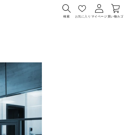
カ
グ
ー
イ
検索
お気に入り
マイページ
買い物カゴ
ト
ン