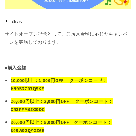
Share
サイトオープン記念として、ご購入金額に応じたキャンペ
ーンを実施しております。
●購入金額
10,000
以上：
1,000
円
OFF
クーポンコード：
H99SDZD7QSKF
20,000
円以上：
3,000
円
OFF
クーポンコード：
XR3PFM0ZG9DC
30,000
円以上：
5,000
円
OFF クーポンコード：
895W92QYGZ6E