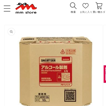
コンテ
カ
ンツに
ー
進む
検索
お気に入り
買い物カゴ
ト
商品情
報にス
キップ