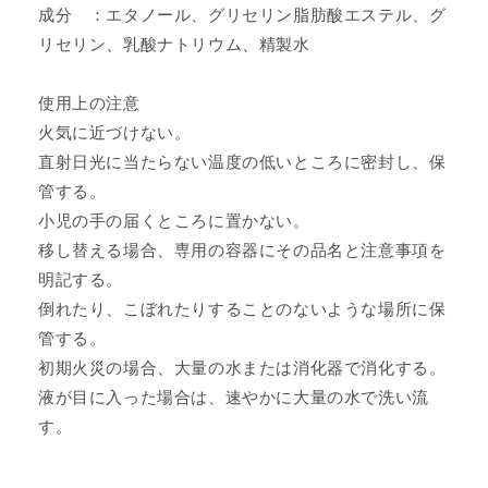
数
数
成分 ：エタノール、グリセリン脂肪酸エステル、グ
量
量
リセリン、乳酸ナトリウム、精製水
を
を
減
増
使用上の注意
ら
や
火気に近づけない。
す
す
直射日光に当たらない温度の低いところに密封し、保
管する。
小児の手の届くところに置かない。
移し替える場合、専用の容器にその品名と注意事項を
明記する。
倒れたり、こぼれたりすることのないような場所に保
管する。
初期火災の場合、大量の水または消化器で消化する。
液が目に入った場合は、速やかに大量の水で洗い流
す。