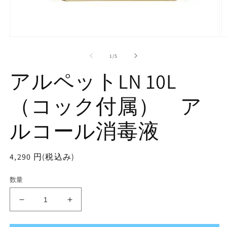
モ
ー
の
1
/
5
ダ
ル
アルペットLN 10L
で
メ
デ
（コック付属） ア
ィ
ア
ルコール消毒液
(1)
(2
を
開
く
通
4,290 円(税込み)
常
数量
価
格
ア
ア
ル
ル