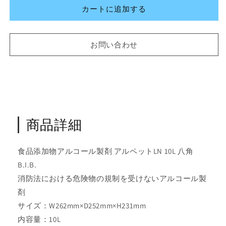
ペ
ペ
カートに追加する
ッ
ッ
ト
ト
LN
LN
お問い合わせ
10L
10L
（コ
（コ
ッ
ッ
ク
ク
付
付
属）
属）
ア
ア
商品詳細
ル
ル
コ
コ
食品添加物アルコール製剤 アルペットLN 10L 八角
ー
ー
B.I.B.
ル
ル
消防法における危険物の規制を受けないアルコール製
消
消
剤
毒
毒
液
液
サイズ：W262mm×D252mm×H231mm
の
の
内容量：10L