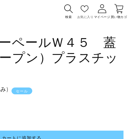
カ
グ
ー
イ
検索
お気に入り
マイページ
買い物カゴ
ト
ン
ーペールＷ４５ 蓋
ープン）プラスチッ
込み)
セール
カートに追加する