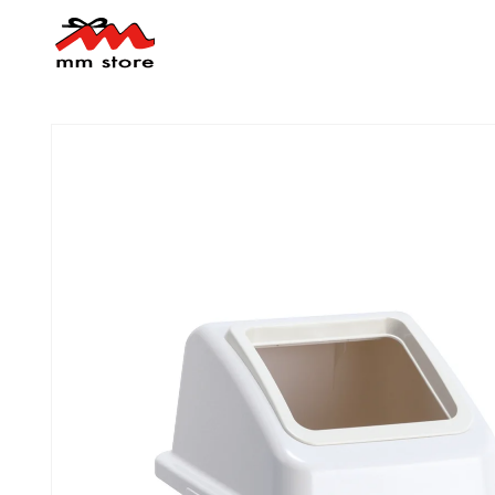
コンテ
ンツに
進む
商品情
報にス
キップ