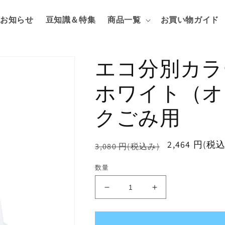
お知らせ
豆知識＆特集
商品一覧
お買い物ガイド
エコ分別カラ
ホワイト（オ
クごみ用
通
セ
2,464 円(税
3,080 円(税込み)
常
ー
数量
価
ル
格
価
エ
エ
格
コ
コ
分
分