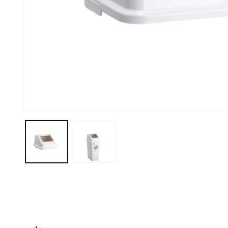
モ
ー
ダ
ル
で
メ
デ
ィ
ア
(1)
を
開
く