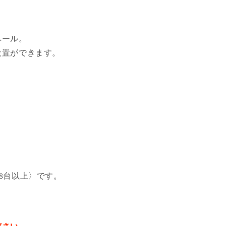
プ
プ
ラ
ラ
ス
ス
ペール。
チ
チ
設置ができます。
ッ
ッ
ク
ク
ご
ご
み
み
用
用
の
の
数
数
量
量
を
を
減
増
8台以上〉です。
ら
や
す
す
。