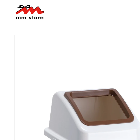
コンテ
ンツに
進む
商品情
報にス
キップ