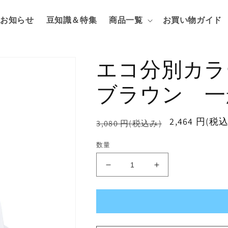
お知らせ
豆知識＆特集
商品一覧
お買い物ガイド
エコ分別カラ
ブラウン 一
通
セ
2,464 円(税
3,080 円(税込み)
常
ー
数量
価
ル
格
価
エ
エ
格
コ
コ
分
分
別
別
カ
カ