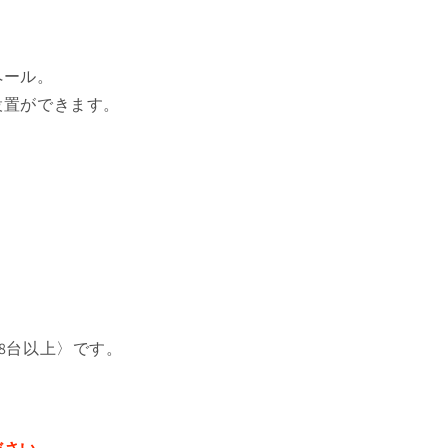
数
数
量
量
を
を
ペール。
減
増
設置ができます。
ら
や
す
す
8台以上〉
です。
。