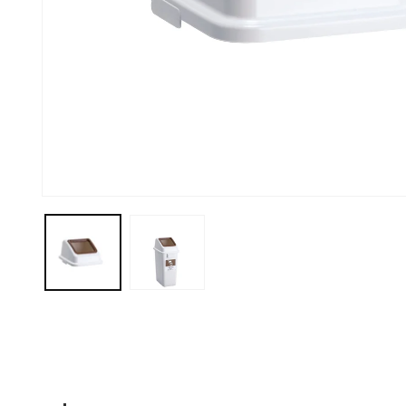
モ
ー
ダ
ル
で
メ
デ
ィ
ア
(1)
を
開
く