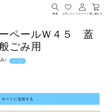
カ
グ
ー
イ
検索
お気に入り
マイページ
買い物カゴ
ト
ン
ーペールＷ４５ 蓋
般ごみ用
込み)
セール
カートに追加する