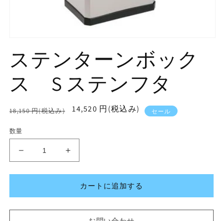
モ
ステンターンボック
ー
ダ
ル
ス S ステンフタ
で
メ
デ
ィ
通
セ
14,520 円(税込み)
18,150 円(税込み)
セール
ア
常
ー
(1)
を
数量
価
ル
開
格
価
く
ス
ス
格
テ
テ
ン
ン
カートに追加する
タ
タ
ー
ー
ン
ン
お問い合わせ