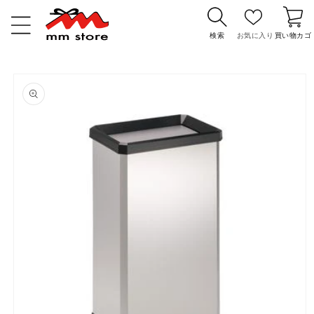
コンテ
カ
ンツに
ー
進む
検索
お気に入り
買い物カゴ
ト
商品情
報にス
キップ