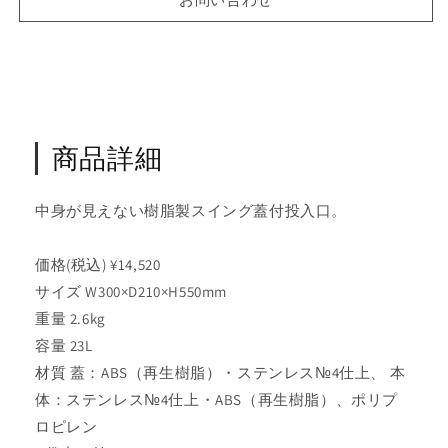
ボ
ボ
ッ
ッ
ク
ク
ス
ス
S
S
ス
ス
商品詳細
テ
テ
ン
ン
フ
フ
中身が見えない樹脂製スイング蓋付投入口。
タ
タ
の
の
価格(税込) ¥14,520
数
数
サイズ W300×D210×H550mm
量
量
重量 2.6kg
を
を
減
増
容量 23L
ら
や
材質 蓋：ABS（再生樹脂）・ステンレス№4仕上、 本
す
す
体：ステンレス№4仕上・ABS（再生樹脂）、ポリプ
ロピレン