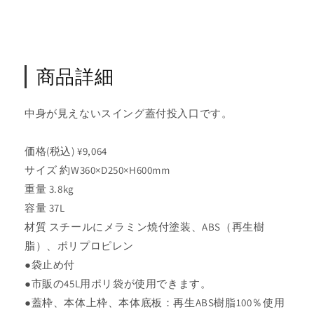
の
の
数
数
量
量
を
を
商品詳細
減
増
ら
や
す
す
中身が見えないスイング蓋付投入口です。
価格(税込) ¥9,064
サイズ 約W360×D250×H600mm
重量 3.8kg
容量 37L
材質 スチールにメラミン焼付塗装、ABS（再生樹
脂）、ポリプロピレン
●袋止め付
●市販の45L用ポリ袋が使用できます。
●蓋枠、本体上枠、本体底板：再生ABS樹脂100％使用