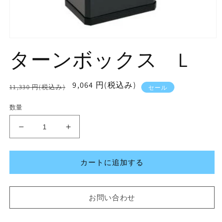
モ
ターンボックス L
ー
ダ
ル
で
通
セ
9,064 円(税込み)
メ
11,330 円(税込み)
セール
デ
常
ー
ィ
数量
価
ル
ア
格
価
(1)
を
タ
タ
格
開
ー
ー
く
ン
ン
カートに追加する
ボ
ボ
ッ
ッ
ク
ク
お問い合わせ
ス
ス
L
L