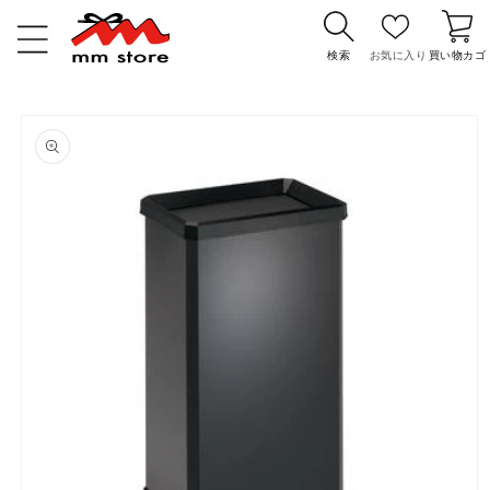
コンテ
カ
ンツに
ー
進む
検索
お気に入り
買い物カゴ
ト
商品情
報にス
キップ