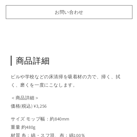
ッ
ッ
プ
プ
お問い合わせ
ス
ス
ペ
ペ
ア
ア
60
60
の
の
数
数
商品詳細
量
量
を
を
減
増
ビルや学校などの床清掃を吸着材の力で、掃く、拭
ら
や
く、磨くを一度にこなします。
す
す
＜商品詳細＞
価格(税込) ¥3,256
サイズ モップ幅：約840mm
重量 約480g
材質 糸：綿・スフ混、布：綿100％