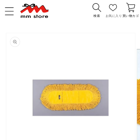
コンテ
カ
ンツに
ー
進む
検索
お気に入り
買い物カゴ
ト
商品情
報にス
キップ