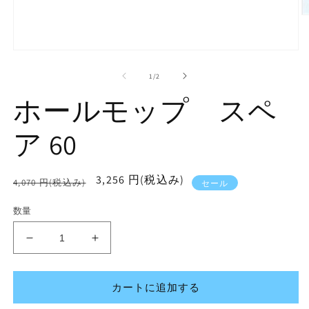
モ
ー
の
1
/
2
ダ
ル
ホールモップ スペ
で
メ
デ
(2
ア 60
ィ
ア
(1)
を
通
セ
3,256 円(税込み)
4,070 円(税込み)
セール
開
常
ー
く
数量
価
ル
格
価
ホ
ホ
格
ー
ー
ル
ル
カートに追加する
モ
モ