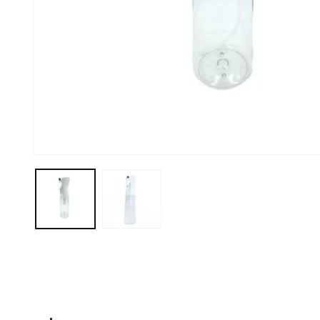
モ
ー
ダ
ル
で
メ
デ
ィ
ア
(1)
を
開
く