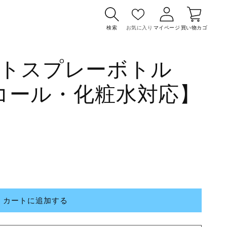
カ
グ
ー
イ
検索
お気に入り
マイページ
買い物カゴ
ト
ン
ストスプレーボトル
ルコール・化粧水対応】
カートに追加する