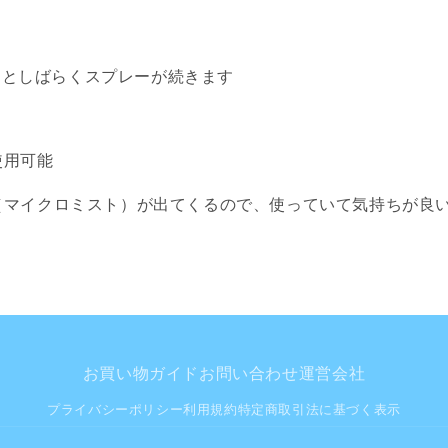
の
の
数
数
量
量
たあとしばらくスプレーが続きます
を
を
減
増
ら
や
す
す
使用可能
（マイクロミスト）が出てくるので、使っていて気持ちが良
お買い物ガイド
お問い合わせ
運営会社
プライバシーポリシー
利用規約
特定商取引法に基づく表示