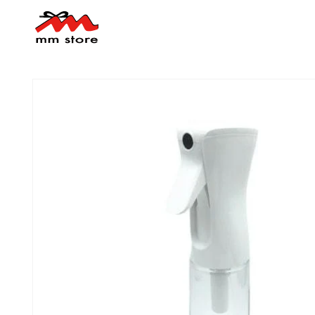
コンテ
ンツに
進む
商品情
報にス
キップ