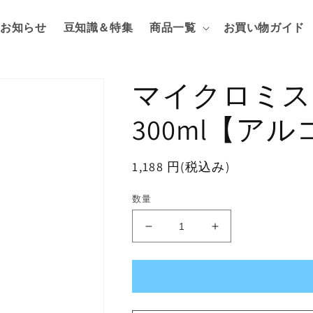
お知らせ
豆知識＆特集
商品一覧
お買い物ガイド
マイクロミ
300ml【ア
通
1,188 円(税込み)
常
数量
価
格
マ
マ
イ
イ
ク
ク
ロ
ロ
ミ
ミ