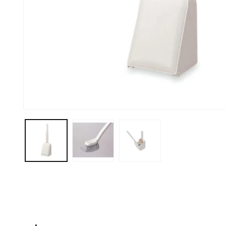
モ
ー
ダ
ル
で
メ
デ
ィ
ア
(1)
を
開
く