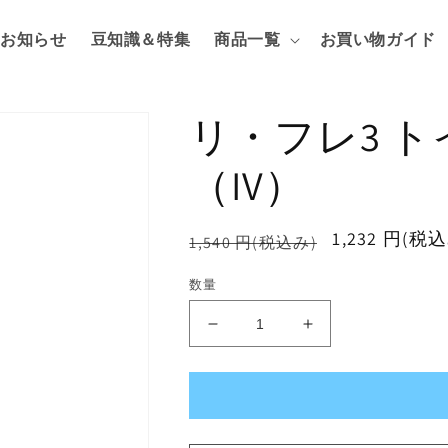
お知らせ
豆知識＆特集
商品一覧
お買い物ガイド
リ・フレ3 
（IV）
通
セ
1,232 円(税
1,540 円(税込み)
常
ー
数量
価
ル
格
価
リ・
リ・
格
フ
フ
レ
レ
3
3
ト
ト