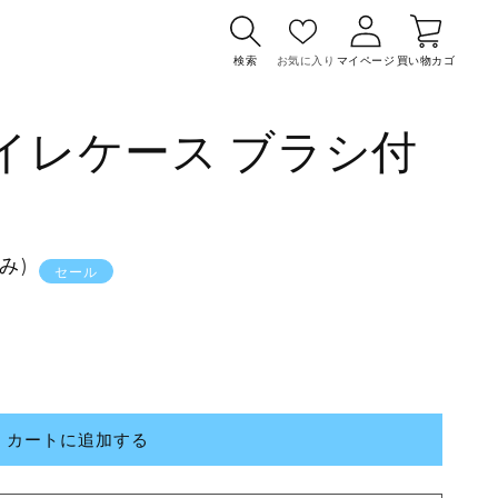
カ
グ
ー
イ
検索
お気に入り
マイページ
買い物カゴ
ト
ン
トイレケース ブラシ付
込み)
セール
カートに追加する