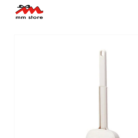
コンテ
ンツに
進む
商品情
報にス
キップ