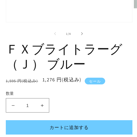
モ
ー
の
1
/
4
ダ
ル
ＦＸブライトラーグ
で
メ
デ
（Ｊ） ブルー
(2
ィ
ア
(1)
を
通
セ
1,276 円(税込み)
1,595 円(税込み)
セール
開
常
ー
く
数量
価
ル
格
価
Ｆ
Ｆ
格
Ｘ
Ｘ
ブ
ブ
カートに追加する
ラ
ラ