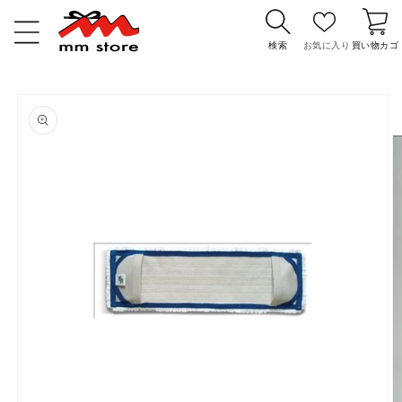
コンテ
カ
ンツに
ー
進む
検索
お気に入り
買い物カゴ
ト
商品情
報にス
キップ