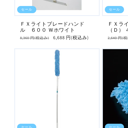
セール
セール
ＦＸライトブレードハンド
ＦＸラ
ル ６００ Ｗホワイト
（Ｄ） 
通
セ
6,688 円(税込み)
通
8,360 円(税込み)
2,640 円(
常
ー
常
価
ル
価
格
価
格
格
セール
セール