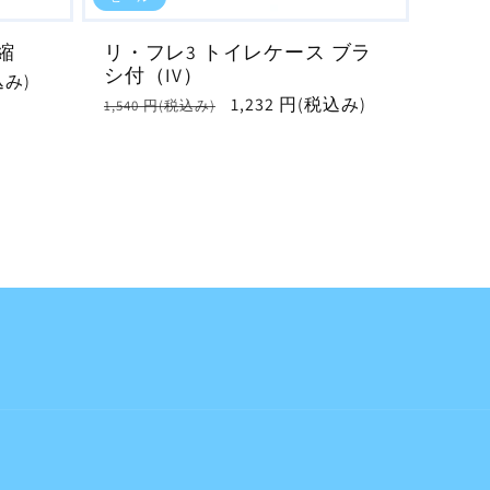
縮
リ・フレ3 トイレケース ブラ
シ付（IV）
込み)
通
セ
1,232 円(税込み)
1,540 円(税込み)
常
ー
価
ル
格
価
格