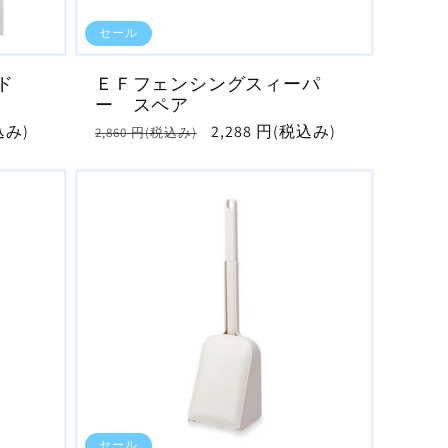
セール
ド
ＥＦフェンシングスィーパ
ー スペア
込み)
通
セ
2,288 円(税込み)
2,860 円(税込み)
常
ー
価
ル
格
価
格
セール