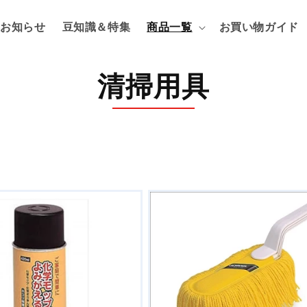
お知らせ
豆知識＆特集
商品一覧
お買い物ガイド
コ
清掃用具
レ
ク
シ
ョ
ン
: