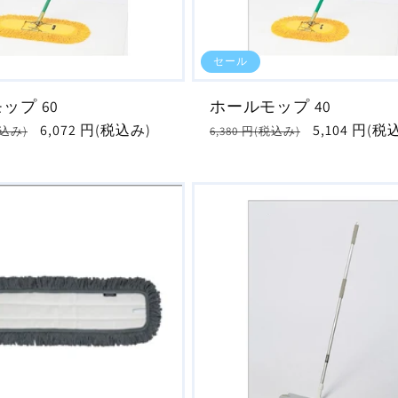
セール
ップ 60
ホールモップ 40
セ
6,072 円(税込み)
通
セ
5,104 円(税
税込み)
6,380 円(税込み)
ー
常
ー
ル
価
ル
価
格
価
格
格