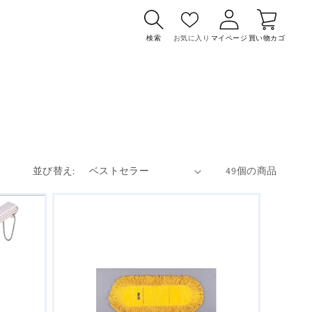
カ
グ
ー
イ
検索
お気に入り
マイページ
買い物カゴ
ト
ン
並び替え:
49個の商品