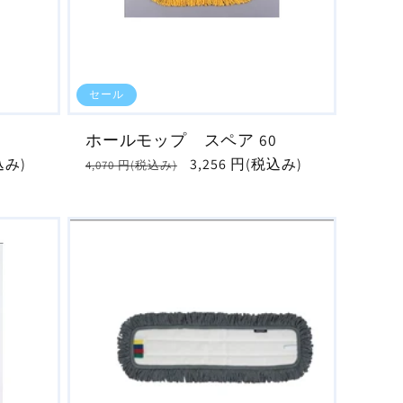
セール
ホールモップ スペア 60
込み)
通
セ
3,256 円(税込み)
4,070 円(税込み)
常
ー
価
ル
格
価
格