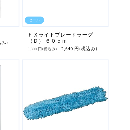
セール
ＦＸライトブレードラーグ
（Ｄ） ６０ｃｍ
込み)
通
セ
2,640 円(税込み)
3,300 円(税込み)
常
ー
価
ル
格
価
格