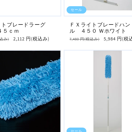
セール
イトブレードラーグ
ＦＸライトブレードハン
４５ｃｍ
ル ４５０ Ｗホワイト
セ
2,112 円(税込み)
通
セ
5,984 円(税
税込み)
7,480 円(税込み)
ー
常
ー
ル
価
ル
価
格
価
格
格
セール