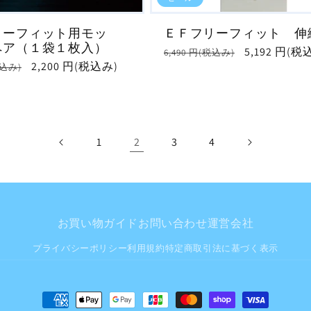
リーフィット用モッ
ＥＦフリーフィット 伸
ペア（１袋１枚入）
通
セ
5,192 円(税
6,490 円(税込み)
セ
2,200 円(税込み)
税込み)
常
ー
ー
価
ル
ル
格
価
価
格
格
1
2
3
4
お買い物ガイド
お問い合わせ
運営会社
プライバシーポリシー
利用規約
特定商取引法に基づく表示
決