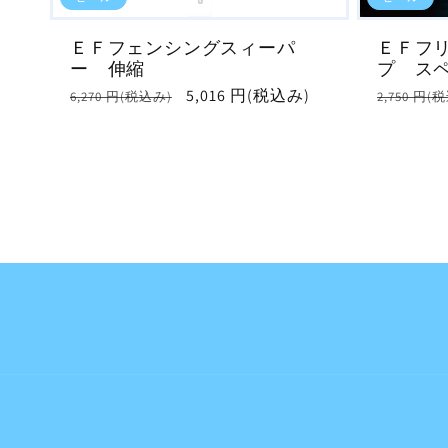
ＥＦフェンシングスィーパ
ＥＦフ
ー 伸縮
プ ス
通
セ
5,016 円(税込み)
通
6,270 円(税込み)
2,750 円(
常
ー
常
価
ル
価
格
価
格
格