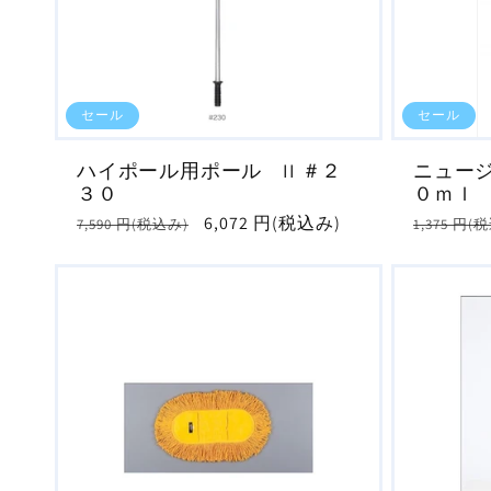
セール
セール
ハイポール用ポール II ＃２
ニュー
３０
０ｍｌ
通
セ
6,072 円(税込み)
通
7,590 円(税込み)
1,375 円(
常
ー
常
価
ル
価
格
価
格
格