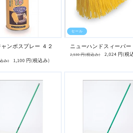
セール
ジャンボスプレー ４２
ニューハンドスィーパー
通
セ
2,024 円(税
2,530 円(税込み)
セ
1,100 円(税込み)
税込み)
常
ー
ー
価
ル
ル
格
価
価
格
格