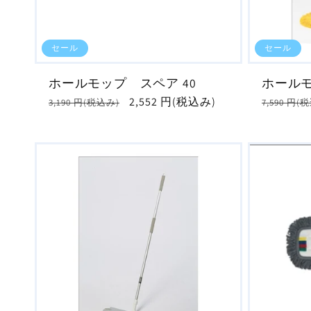
セール
セール
ホールモップ スペア 40
ホールモ
通
セ
2,552 円(税込み)
通
3,190 円(税込み)
7,590 円(
常
ー
常
価
ル
価
格
価
格
格